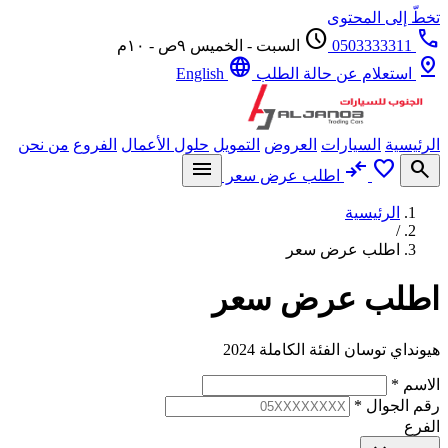
ّ إلى المحتوى
schedule
0503333311
السبت - الخميس ٩ص - ١٠م
language
p
استعلام عن حالة الطلب
English
يسية
السيارات
العروض
التمويل
حلول الأعمال
الفروع
من نحن
menu
compare_arrows
favorite
se
اطلب عرض سعر
الرئيسية
/
اطلب عرض سعر
لب عرض سعر
داي توسان الفئة الكاملة 2024
سم
*
 الجوال
*
رع