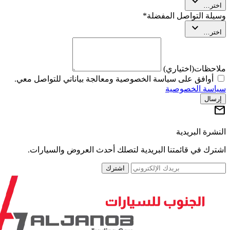
expand_more
تر…
لة التواصل المفضلة
*
expand_more
تر…
حظات
(اختياري)
أوافق على سياسة الخصوصية ومعالجة بياناتي للتواصل معي.
سة الخصوصية
سال
رة البريدية
رك في قائمتنا البريدية لتصلك أحدث العروض والسيارات.
اشترك