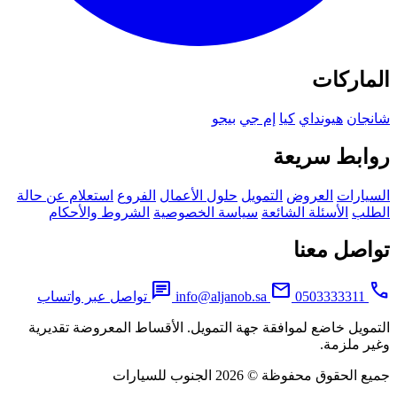
ماركات
جان
هيونداي
كيا
إم جي
بيجو
ابط سريعة
يارات
العروض
التمويل
حلول الأعمال
الفروع
استعلام عن حالة
لب
الأسئلة الشائعة
سياسة الخصوصية
الشروط والأحكام
اصل معنا
chat
mail
0503333311
info@aljanob.sa
تواصل عبر واتساب
مويل خاضع لموافقة جهة التمويل. الأقساط المعروضة تقديرية
ر ملزمة.
لحقوق محفوظة © 2026 الجنوب للسيارات