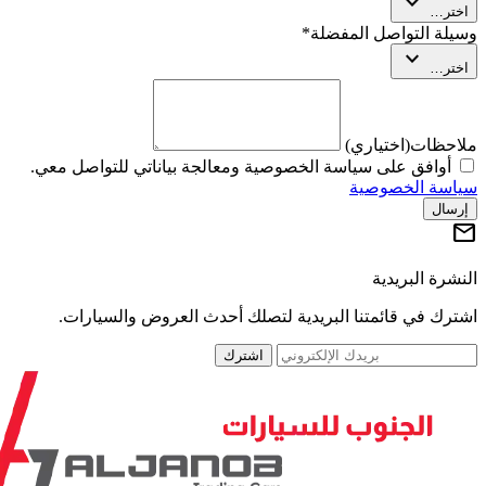
expand_more
تر…
لة التواصل المفضلة
*
expand_more
تر…
حظات
(اختياري)
أوافق على سياسة الخصوصية ومعالجة بياناتي للتواصل معي.
سة الخصوصية
سال
رة البريدية
رك في قائمتنا البريدية لتصلك أحدث العروض والسيارات.
اشترك