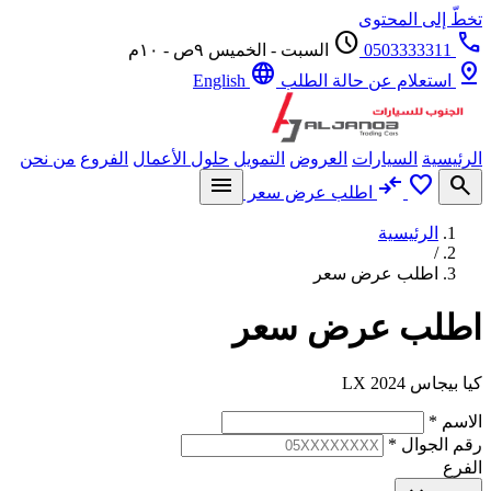
ّ إلى المحتوى
schedule
0503333311
السبت - الخميس ٩ص - ١٠م
language
p
استعلام عن حالة الطلب
English
يسية
السيارات
العروض
التمويل
حلول الأعمال
الفروع
من نحن
menu
compare_arrows
favorite
se
اطلب عرض سعر
الرئيسية
/
اطلب عرض سعر
لب عرض سعر
جاس LX 2024
سم
*
 الجوال
*
رع