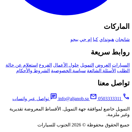
ماركات
جان
هيونداي
كيا
إم جي
بيجو
ابط سريعة
يارات
العروض
التمويل
حلول الأعمال
الفروع
استعلام عن حالة
لب
الأسئلة الشائعة
سياسة الخصوصية
الشروط والأحكام
اصل معنا
chat
mail
0503333311
info@aljanob.sa
تواصل عبر واتساب
مويل خاضع لموافقة جهة التمويل. الأقساط المعروضة تقديرية
ر ملزمة.
لحقوق محفوظة © 2026 الجنوب للسيارات