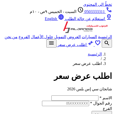
ّ إلى المحتوى
schedule
0503333311
السبت - الخميس ٩ص - ١٠م
language
p
استعلام عن حالة الطلب
English
يسية
السيارات
العروض
التمويل
حلول الأعمال
الفروع
من نحن
menu
compare_arrows
favorite
se
اطلب عرض سعر
الرئيسية
/
اطلب عرض سعر
لب عرض سعر
ان سي إس بلس 2026
سم
*
 الجوال
*
رع