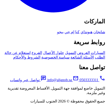
ماركات
جان
هيونداي
كيا
إم جي
بيجو
ابط سريعة
يارات
العروض
التمويل
حلول الأعمال
الفروع
استعلام عن حالة
لب
الأسئلة الشائعة
سياسة الخصوصية
الشروط والأحكام
اصل معنا
chat
mail
0503333311
info@aljanob.sa
تواصل عبر واتساب
مويل خاضع لموافقة جهة التمويل. الأقساط المعروضة تقديرية
ر ملزمة.
لحقوق محفوظة © 2026 الجنوب للسيارات