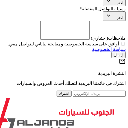
expand_more
تر…
لة التواصل المفضلة
*
expand_more
تر…
حظات
(اختياري)
أوافق على سياسة الخصوصية ومعالجة بياناتي للتواصل معي.
سة الخصوصية
سال
رة البريدية
رك في قائمتنا البريدية لتصلك أحدث العروض والسيارات.
اشترك