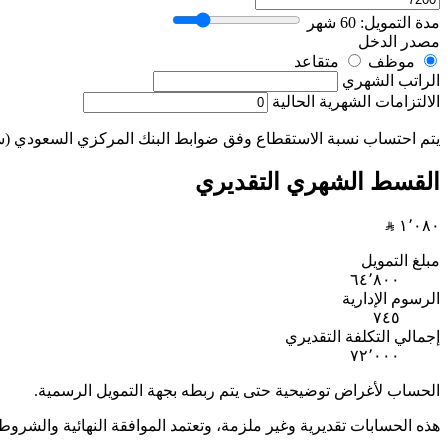
مدة التمويل:
60
شهر
مصدر الدخل
موظف
متقاعد
الراتب الشهري
الالتزامات الشهرية الحالية
يتم احتساب نسبة الاستقطاع وفق ضوابط البنك المركزي السعودي (ساما): 33% للموظف و25% للمتقاعد ك
القسط الشهري التقديري
١٬٠٨٠
مبلغ التمويل
٦٤٬٨٠٠
الرسوم الإدارية
٧٤٥
إجمالي التكلفة التقديري
٧٢٬٠٠٠
الحساب لأغراض توضيحية حتى يتم ربطه بجهة التمويل الرسمية.
هذه الحسابات تقديرية وغير ملزمة، وتعتمد الموافقة النهائية والش