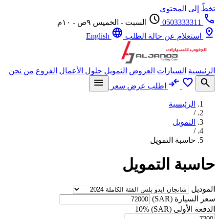
تخطّ إلى المحتوى
schedule
call
0503333311
السبت - الخميس ٩ص - ١٠م
language
pin_drop
استعلام عن حالة الطلب
English
الرئيسية
السيارات
العروض
التمويل
حلول الأعمال
الفروع
من نحن
menu
compare_arrows
favorite
search
اطلب عرض سعر
الرئيسية
/
التمويل
/
حاسبة التمويل
حاسبة التمويل
الموديل
سعر السيارة (SAR)
الدفعة الأولى (SAR)
10%